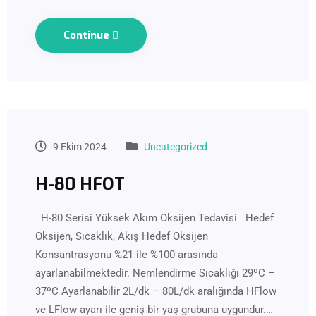
Continue
9 Ekim 2024
Uncategorized
H-80 HFOT
H-80 Serisi Yüksek Akım Oksijen Tedavisi Hedef
Oksijen, Sıcaklık, Akış Hedef Oksijen
Konsantrasyonu %21 ile %100 arasında
ayarlanabilmektedir. Nemlendirme Sıcaklığı 29ºC –
37ºC Ayarlanabilir 2L/dk – 80L/dk aralığında HFlow
ve LFlow ayarı ile geniş bir yaş grubuna uygundur.…