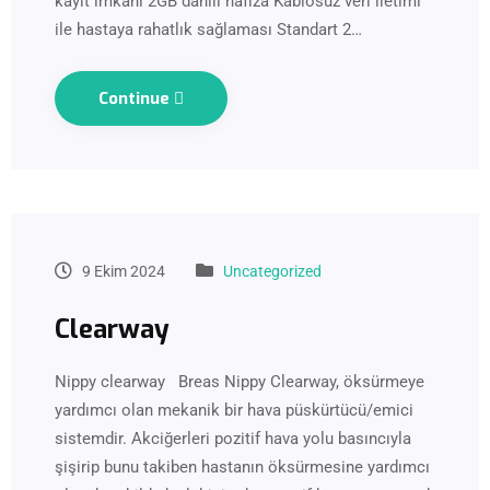
kayıt imkanı 2GB dahili hafıza Kablosuz veri iletimi
ile hastaya rahatlık sağlaması Standart 2…
Continue
9 Ekim 2024
Uncategorized
Clearway
Nippy clearway Breas Nippy Clearway, öksürmeye
yardımcı olan mekanik bir hava püskürtücü/emici
sistemdir. Akciğerleri pozitif hava yolu basıncıyla
şişirip bunu takiben hastanın öksürmesine yardımcı