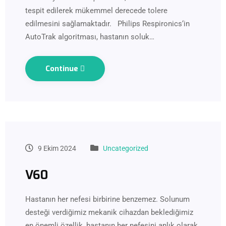
tespit edilerek mükemmel derecede tolere
edilmesini sağlamaktadır. Philips Respironics‘in
AutoTrak algoritması, hastanın soluk…
Continue
9 Ekim 2024
Uncategorized
V60
Hastanın her nefesi birbirine benzemez. Solunum
desteği verdiğimiz mekanik cihazdan beklediğimiz
en önemli özellik, hastanın her nefesini anlık olarak,